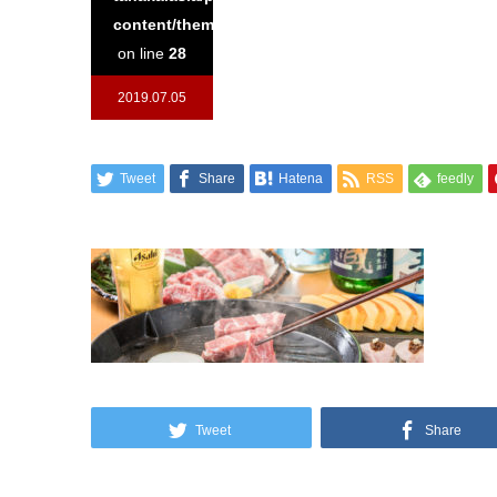
content/themes/kadan_tcd056/single.php
on line
28
2019.07.05
Tweet
Share
Hatena
RSS
feedly
Tweet
Share