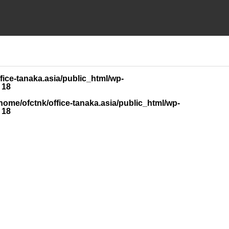
fice-tanaka.asia/public_html/wp-
e
18
home/ofctnk/office-tanaka.asia/public_html/wp-
e
18