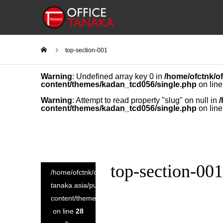
top-section-001
Warning
: Undefined array key 0 in
/home/ofctnk/of
content/themes/kadan_tcd056/single.php
on lin
Warning
: Attempt to read property "slug" on null in
/
content/themes/kadan_tcd056/single.php
on lin
top-section-001
/home/ofctnk/office-
tanaka.asia/public_html/wp-
content/themes/kadan_tcd056/single.php
on line
28