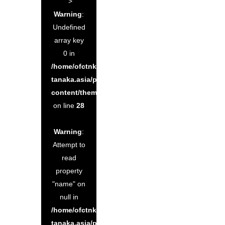
">
Warning
:
Undefined
array key
0 in
/home/ofctnk/office-
tanaka.asia/public_html/wp-
content/themes/kadan_tcd056/single.php
on line
28
Warning
:
Attempt to
read
property
"name" on
null in
/home/ofctnk/office-
tanaka.asia/public_html/wp-