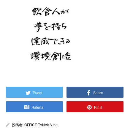
content/themes/kadan_tcd056/single.php
on line
28
Warning
: Attempt to read property "name" on null in
/home/ofctnk/office-tanaka.asia/public_html/wp-
content/themes/kadan_tcd056/single.php
on line
28
Tweet
Share
Hatena
Pin it
投稿者:
OFFICE TANAKA Inc.